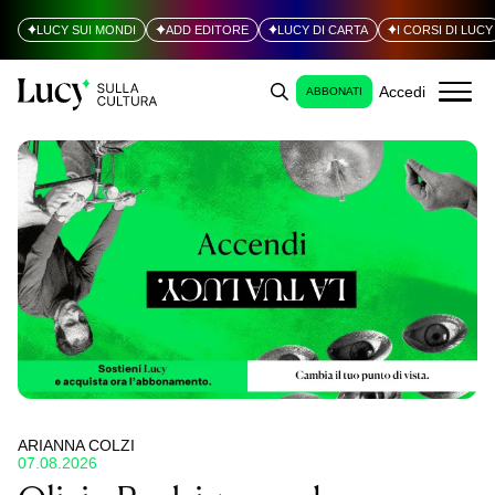
LUCY SUI MONDI
ADD EDITORE
LUCY DI CARTA
I CORSI DI LUCY
Accedi
ABBONATI
ARIANNA COLZI
07.08.2026