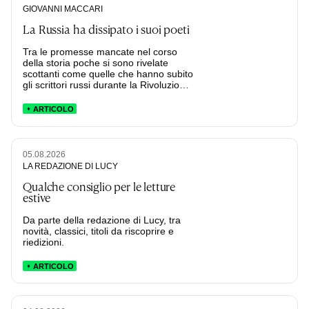
GIOVANNI MACCARI
La Russia ha dissipato i suoi poeti
Tra le promesse mancate nel corso
della storia poche si sono rivelate
scottanti come quelle che hanno subito
gli scrittori russi durante la Rivoluzione.
Non si tratta, tanto, degli autori emigré
come Bunin e Nabokov che dalla
ARTICOLO
Russia sono presto fuggiti, ma di chi è
restato per provare a mettere la
propria arte in relazione (anche
problematica) con un’idea.
05.08.2026
LA REDAZIONE DI LUCY
Qualche consiglio per le letture
estive
Da parte della redazione di Lucy, tra
novità, classici, titoli da riscoprire e
riedizioni.
ARTICOLO