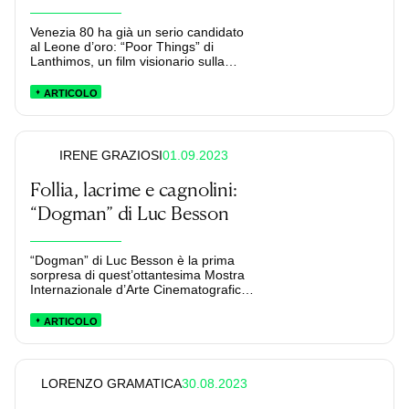
Venezia 80 ha già un serio candidato
al Leone d’oro: “Poor Things” di
Lanthimos, un film visionario sulla
libertà femminile.
ARTICOLO
01.09.2023
IRENE GRAZIOSI
Follia, lacrime e cagnolini:
“Dogman” di Luc Besson
“Dogman” di Luc Besson è la prima
sorpresa di quest’ottantesima Mostra
Internazionale d’Arte Cinematografica
di Venezia: un film dolce, esilarante,
drammatico e, soprattutto, pieno di
ARTICOLO
cani adorabili.
30.08.2023
LORENZO GRAMATICA