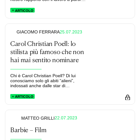
dalle Grandi dimissioni.
ARTICOLO
25.07.2023
GIACOMO FERRARA
Carol Christian Poell: lo
stilista più famoso che non
hai mai sentito nominare
Chi è Carol Christian Poell? Di lui
conosciamo solo gli abiti “alieni”,
indossati anche dalle star di
Hollywood, assieme alle immagini di
poche e bizzarre sfilate. Il suo lavoro ci
ARTICOLO
interroga: perché dovremmo voler
indossare vestiti scomodi come
armature medievali?
22.07.2023
MATTEO GRILLI
Barbie – Film