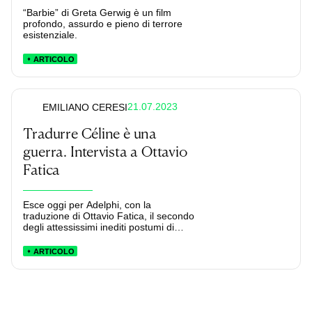
“Barbie” di Greta Gerwig è un film
profondo, assurdo e pieno di terrore
esistenziale.
ARTICOLO
21.07.2023
EMILIANO CERESI
Tradurre Céline è una
guerra. Intervista a Ottavio
Fatica
Esce oggi per Adelphi, con la
traduzione di Ottavio Fatica, il secondo
degli attessissimi inediti postumi di
Céline, “Londra”. Di questo libro e di
quanto sia sfidante rendere in italiano
ARTICOLO
la lingua sulfurea del grande autore
francese, il traduttore ci ha parlato in
questa conversazione.