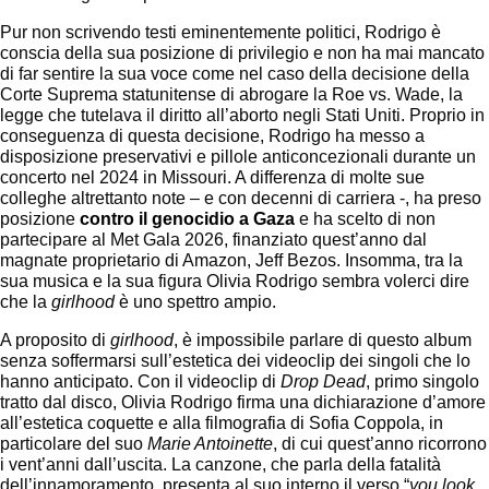
Pur non scrivendo testi eminentemente politici, Rodrigo è
conscia della sua posizione di privilegio e non ha mai mancato
di far sentire la sua voce come nel caso della decisione della
Corte Suprema statunitense di abrogare la Roe vs. Wade, la
legge che tutelava il diritto all’aborto negli Stati Uniti. Proprio in
conseguenza di questa decisione, Rodrigo ha messo a
disposizione preservativi e pillole anticoncezionali durante un
concerto nel 2024 in Missouri. A differenza di molte sue
colleghe altrettanto note – e con decenni di carriera -, ha preso
posizione
contro il genocidio a Gaza
e ha scelto di non
partecipare al Met Gala 2026, finanziato quest’anno dal
magnate proprietario di Amazon, Jeff Bezos. Insomma, tra la
sua musica e la sua figura Olivia Rodrigo sembra volerci dire
che la
girlhood
è uno spettro ampio.
A proposito di
girlhood
, è impossibile parlare di questo album
senza soffermarsi sull’estetica dei videoclip dei singoli che lo
hanno anticipato. Con il videoclip di
Drop Dead
, primo singolo
tratto dal disco, Olivia Rodrigo firma una dichiarazione d’amore
all’estetica coquette e alla filmografia di Sofia Coppola, in
particolare del suo
Marie Antoinette
, di cui quest’anno ricorrono
i vent’anni dall’uscita. La canzone, che parla della fatalità
dell’innamoramento, presenta al suo interno il verso “
you look