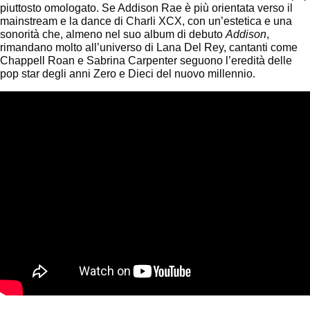
piuttosto omologato. Se Addison Rae è più orientata verso il
mainstream e la dance di Charli XCX, con un’estetica e una
sonorità che, almeno nel suo album di debuto
Addison
,
rimandano molto all’universo di Lana Del Rey, cantanti come
Chappell Roan e Sabrina Carpenter seguono l’eredità delle
pop star degli anni Zero e Dieci del nuovo millennio.