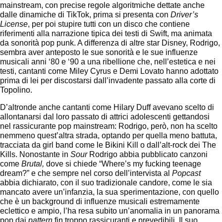
mainstream, con precise regole algoritmiche dettate anche
dalle dinamiche di TikTok, prima si presenta con
Driver’s
License
,
per poi stupire tutti con un disco che contiene
riferimenti alla narrazione tipica dei testi di Swift, ma animata
da sonorità pop punk. A differenza di altre star Disney, Rodrigo,
sembra aver anteposto le sue sonorità e le sue influenze
musicali anni ‘80 e ‘90 a una ribellione che, nell’estetica e nei
testi, cantanti come Miley Cyrus e Demi Lovato hanno adottato
prima di lei per discostarsi dall’invadente passato alla corte di
Topolino.
D’altronde anche cantanti come Hilary Duff avevano scelto di
allontanarsi dal loro passato di attrici adolescenti gettandosi
nel rassicurante pop mainstream: Rodrigo, però, non ha scelto
nemmeno quest’altra strada, optando per quella meno battuta,
tracciata da girl band come le Bikini Kill o dall’alt-rock dei The
Kills. Nonostante in
Sour
Rodrigo abbia pubblicato canzoni
come
Brutal,
dove si chiede “Where’s my fucking teenage
dream?” e che sempre nel corso dell’intervista al
Popcast
abbia dichiarato, con il suo tradizionale candore, come le sia
mancato avere un’infanzia, la sua sperimentazione, con quello
che è un background di influenze musicali estremamente
eclettico e ampio, l’ha resa subito un’anomalia in un panorama
pop dai
pattern
fin troppo rassicuranti e prevedibili. Il suo