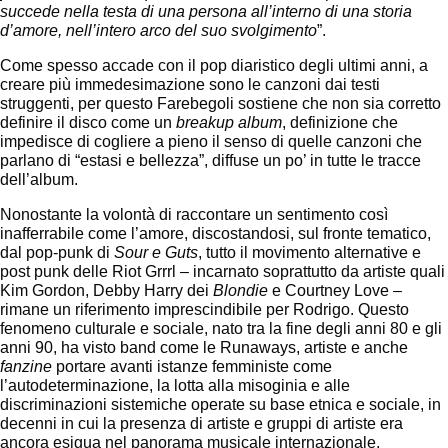
succede nella testa di una persona all’interno di una storia
d’amore, nell’intero arco del suo svolgimento
”.
Come spesso accade con il pop diaristico degli ultimi anni, a
creare più immedesimazione sono le canzoni dai testi
struggenti, per questo Farebegoli sostiene che non sia corretto
definire il disco come un
breakup album
, definizione che
impedisce di cogliere a pieno il senso di quelle canzoni che
parlano di “estasi e bellezza”, diffuse un po’ in tutte le tracce
dell’album.
Nonostante la volontà di raccontare un sentimento così
inafferrabile come l’amore, discostandosi, sul fronte tematico,
dal pop-punk di
Sour e Guts
, tutto il movimento alternative e
post punk delle Riot Grrrl – incarnato soprattutto da artiste quali
Kim Gordon, Debby Harry dei
Blondie
e Courtney Love –
rimane un riferimento imprescindibile per Rodrigo. Questo
fenomeno culturale e sociale, nato tra la fine degli anni 80 e gli
anni 90, ha visto band come le Runaways, artiste e anche
fanzine
portare avanti istanze femministe come
l’autodeterminazione, la lotta alla misoginia e alle
discriminazioni sistemiche operate su base etnica e sociale, in
decenni in cui la presenza di artiste e gruppi di artiste era
ancora esigua nel panorama musicale internazionale.