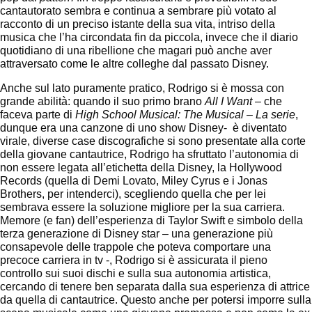
cantautorato sembra e continua a sembrare più votato al
racconto di un preciso istante della sua vita, intriso della
musica che l’ha circondata fin da piccola, invece che il diario
quotidiano di una ribellione che magari può anche aver
attraversato come le altre colleghe dal passato Disney.
Anche sul lato puramente pratico, Rodrigo si è mossa con
grande abilità: quando il suo primo brano
All I Want
– che
faceva parte di
High School Musical: The Musical – La serie
,
dunque era una canzone di uno show Disney- è diventato
virale, diverse case discografiche si sono presentate alla corte
della giovane cantautrice, Rodrigo ha sfruttato l’autonomia di
non essere legata all’etichetta della Disney, la Hollywood
Records (quella di Demi Lovato, Miley Cyrus e i Jonas
Brothers, per intenderci), scegliendo quella che per lei
sembrava essere la soluzione migliore per la sua carriera.
Memore (e fan) dell’esperienza di Taylor Swift e simbolo della
terza generazione di Disney star – una generazione più
consapevole delle trappole che poteva comportare una
precoce carriera in tv -, Rodrigo si è assicurata il pieno
controllo sui suoi dischi e sulla sua autonomia artistica,
cercando di tenere ben separata dalla sua esperienza di attrice
da quella di cantautrice. Questo anche per potersi imporre sulla