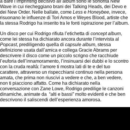
a dare l’imprinting decisivo all’album sono le sonorità New
Wave in cui riecheggiano brani dei Talking Heads, dei Devo e
dei New Order. Nelle ballate, come
Less
e
Honeybee,
invece,
risuonano le influenze di Tori Amos e Weyes Blood, artiste che
la stessa Rodrigo ha inserito tra le fonti ispirazione per l’album.
Un disco per cui Rodrigo rifiuta l’etichetta di
concept album
,
come lei stessa ha dichiarato ancora durante l’intervista al
Popcast
, prediligendo quella di
capsule album
, stessa
definizione usata dall’amica e collega Gracie Abrams per
descrivere il disco come un piccolo scrigno che racchiude
l’euforia dell’innamoramento, l’insinuarsi dei dubbi e lo scontro
con la cruda realtà: l’amore ti mostra lati di te e del tuo
carattere, attraverso un rispecchiarsi continuo nella persona
amata, che prima non riuscivi a vedere e che, a ben vedere,
non ti piacciono affatto. Come ha dichiarato nella
conversazione con Zane Lowe, Rodrigo predilige le canzoni
dinamiche, animate da “alti e bassi” molto evidenti e che ben
descrivono il saliscendi dell’esperienza amorosa.