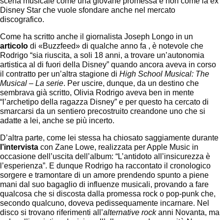
scena musicale come una giovane promessa e non come la ex
Disney Star che vuole sfondare anche nel mercato
discografico.
Come ha scritto anche il giornalista Joseph Longo in un
articolo
di «Buzzfeed» di qualche anno fa , è notevole che
Rodrigo “sia riuscita, a soli 18 anni, a trovare un’autonomia
artistica al di fuori della Disney” quando ancora aveva in corso
il contratto per un’altra stagione di
High School Musical: The
Musical – La serie
. Per uscire, dunque, da un destino che
sembrava già scritto, Olivia Rodrigo aveva ben in mente
“l’archetipo della ragazza Disney” e per questo ha cercato di
smarcarsi da un sentiero precostruito creandone uno che si
adatte a lei, anche se più incerto.
D’altra parte, come lei stessa ha chiosato saggiamente durante
l’intervista
con Zane Lowe, realizzata per Apple Music in
occasione dell’uscita dell’album: “L’antidoto all’insicurezza è
l’esperienza”. E dunque Rodrigo ha raccontato il cronologico
sorgere e tramontare di un amore prendendo spunto a piene
mani dal suo bagaglio di influenze musicali, provando a fare
qualcosa che si discosta dalla promessa rock o pop-punk che,
secondo qualcuno, doveva pedissequamente incarnare. Nel
disco si trovano riferimenti all’
alternative rock
anni Novanta, ma