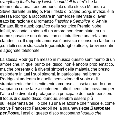
everything that’s funny I wish I could tell to him”
che fa
riferimento a una frase pronunciata dalla stessa Miranda a
Steve durante un litigio. Per il testo di
Stupid Song
, invece, è la
stessa Rodrigo a raccontare in numerose interviste di aver
tratto ispirazione dal romanzo
Passione Semplice
di Annie
Ernaux, libro autobiografico della scrittrice Premio Nobel,
infatti, racconta la storia di un amore non ricambiato tra un
uomo sposato e una donna con cui intrattiene una relazione
clandestina. Il rapporto amoroso è univoco e consuma la donna
,con tutti i suoi strascichi logoranti,lunghe attese, brevi incontri
e agognate telefonate.
La stessa Rodrigo ha messo in musica questo sentimento di un
amore che, in quel punto del disco, non è ancora problematico,
ma che presenta già diversi sintomi della malattia che presto
esploderà in tutti i suoi sintomi. In particolare, nel brano
Rodrigo si addentra in quella sensazione di vuoto e di
straniamento che il sentimento amoroso ci lascia quando non
sappiamo come fare a contenere tutto il bene che proviamo per
l’altro che diventa il protagonista principale dei nostri pensieri.
Il focus di questo disco, dunque, sembra essere più
sull’esperienza dell’Io che su una relazione che finisce e, come
scrive Francesco Farabegoli nella sua newsletter
Bastonate
per Posta
, i testi di questo disco raccontano “
quello che