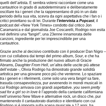
quelli dell’artista. E sembra volersi raccontare come una
cantautrice in grado di autodeterminarsi e deliberatamente
oscillare tra i generi che la rappresentano di più in un dato
periodo della sua vita, scevra da ogni aspettativa che i fan o i
critici proiettano su di lei. Durante
l’intervista a
Popcast
, il
podcast del «New York Times» condotto dal critico Jon
Caramanica e dal giornalista Joe Coscarelli, Rodrigo non esita
nel definirsi una “fangirl”, una 23enne innamorata delle
canzoni, ingrediente per lei imprescindibile per una
cantautrice.
Grazie anche al decisivo contributo con il producer Dan Nigro –
con cui collabora dai tempi del primo album,
Sour
, e che ha
firmato anche la produzione del nuovo album di Gracie
Abrams,
Daughter From Hell
, un’altra delle uscite più attese
dell’estate -, Olivia Rodrigo ha dimostrato grande solidità
artistica per una giovane poco più che ventenne. Lo spaziare
tra i generi e i riferimenti, come solo una vera
fangirl
sa fare,
trasuda consapevolezza, pur avvenendo in mondi musicali in
cui Rodrigo arrivava con grandi aspettative.
you seem pretty
sad for a girl so in love
è l’approdo della cantante californiana
nell’universo New Wave e alternative rock, un disco che, pur
mantenendo il cantautorato diaristico e identitario con cui
Rodrigo si è imposta sulla scena musicale a 17 anni, ha