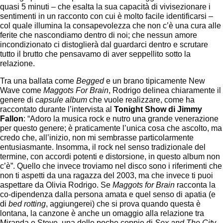
quasi 5 minuti – che esalta la sua capacità di vivisezionare i
sentimenti in un racconto con cui è molto facile identificarsi –
col quale illumina la consapevolezza che non c’è una cura alle
ferite che nascondiamo dentro di noi; che nessun amore
incondizionato ci distoglierà dal guardarci dentro e scrutare
tutto il brutto che pensavamo di aver seppellito sotto la
relazione.
Tra una ballata come
Begged
e un brano tipicamente New
Wave come
Maggots For Brain
, Rodrigo delinea chiaramente il
genere di
capsule album
che vuole realizzare, come ha
raccontato durante l’intervista al
Tonight Show di Jimmy
Fallon
: “Adoro la musica rock e nutro una grande venerazione
per questo genere; è praticamente l’unica cosa che ascolto, ma
credo che, all’inizio, non mi sembrasse particolarmente
entusiasmante. Insomma, il rock nel senso tradizionale del
termine, con accordi potenti e distorsione, in questo album non
c’è”. Quello che invece troviamo nel disco sono i riferimenti che
non ti aspetti da una ragazza del 2003, ma che invece ti puoi
aspettare da Olivia Rodrigo. Se
Maggots for Brain
racconta la
co-dipendenza dalla persona amata e quel senso di apatia (e
di
bed rotting
, aggiungerei) che si prova quando questa è
lontana, la canzone è anche un omaggio alla relazione tra
Miranda e Steve, una delle poche coppie di
Sex and The City