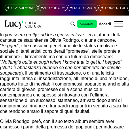
LUCY SUI MONDI
ADD EDITORE
LUCY DI CARTA
I CORSI DI LUCY
Accedi
ABBONATI
In
you seem pretty sad for a girl so in love
, terzo album della
cantautrice statunitense Olivia Rodrigo, c’è una canzone,
“
Begged
”, che riassume perfettamente lo status emotivo e
sociale di tanti artisti considerati “promesse”, stelle pronte a
illuminare il firmamento ma con un futuro da dimostrare:
“
Nothing’s quite enough when I know that to get it, I begged”
(Nulla è abbastanza quando so che per ottenerlo ho dovuto
supplicare
). Il sentimento di frustrazione, o di una felicità
raggiunta intrisa di insoddisfazione, all’interno di una relazione,
rapporto frutto di inevitabili compromessi, appartiene anche alla
carriera di giovani promesse della scena musicale
contemporanea che spesso si ritrovano con l’effimera
sensazione di un successo istantaneo, arrivato dopo anni di
compromessi, rinunce e traguardi raggiunti in seguito a sacrifici
che rendono amaro il sapore di quei risultati.
Olivia Rodrigo, però, con il suo terzo album sembra aver
dismesso i panni della promessa del pop punk per indossare