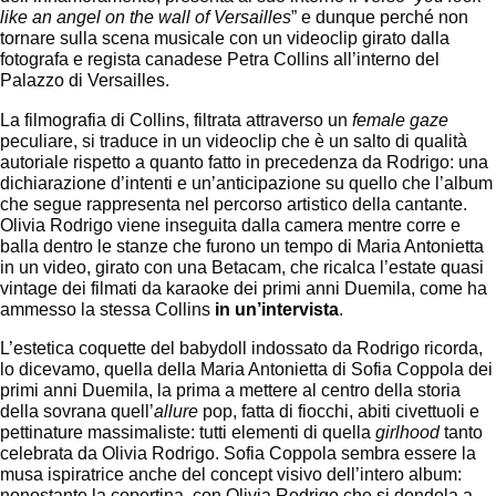
like an angel on the wall of Versailles
” e dunque perché non
tornare sulla scena musicale con un videoclip girato dalla
fotografa e regista canadese Petra Collins all’interno del
Palazzo di Versailles.
La filmografia di Collins, filtrata attraverso un
female gaze
peculiare, si traduce in un videoclip che è un salto di qualità
autoriale rispetto a quanto fatto in precedenza da Rodrigo: una
dichiarazione d’intenti e un’anticipazione su quello che l’album
che segue rappresenta nel percorso artistico della cantante.
Olivia Rodrigo viene inseguita dalla camera mentre corre e
balla dentro le stanze che furono un tempo di Maria Antonietta
in un video, girato con una Betacam, che ricalca l’estate quasi
vintage dei filmati da karaoke dei primi anni Duemila, come ha
ammesso la stessa Collins
in un’intervista
.
L’estetica coquette del babydoll indossato da Rodrigo ricorda,
lo dicevamo, quella della Maria Antonietta di Sofia Coppola dei
primi anni Duemila, la prima a mettere al centro della storia
della sovrana quell’
allure
pop, fatta di fiocchi, abiti civettuoli e
pettinature massimaliste: tutti elementi di quella
girlhood
tanto
celebrata da Olivia Rodrigo. Sofia Coppola sembra essere la
musa ispiratrice anche del concept visivo dell’intero album:
nonostante la copertina, con Olivia Rodrigo che si dondola a