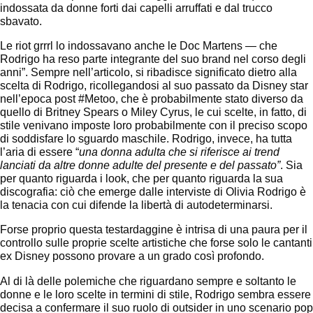
indossata da donne forti dai capelli arruffati e dal trucco
sbavato.
Le riot grrrl lo indossavano anche le Doc Martens — che
Rodrigo ha reso parte integrante del suo brand nel corso degli
anni”. Sempre nell’articolo, si ribadisce significato dietro alla
scelta di Rodrigo, ricollegandosi al suo passato da Disney star
nell’epoca post #Metoo, che è probabilmente stato diverso da
quello di Britney Spears o Miley Cyrus, le cui scelte, in fatto, di
stile venivano imposte loro probabilmente con il preciso scopo
di soddisfare lo sguardo maschile. Rodrigo, invece, ha tutta
l’aria di essere “
una donna adulta che si riferisce ai trend
lanciati da altre donne adulte del presente e del passato”
. Sia
per quanto riguarda i look, che per quanto riguarda la sua
discografia: ciò che emerge dalle interviste di Olivia Rodrigo è
la tenacia con cui difende la libertà di autodeterminarsi.
Forse proprio questa testardaggine è intrisa di una paura per il
controllo sulle proprie scelte artistiche che forse solo le cantanti
ex Disney possono provare a un grado così profondo.
Al di là delle polemiche che riguardano sempre e soltanto le
donne e le loro scelte in termini di stile, Rodrigo sembra essere
decisa a confermare il suo ruolo di outsider in uno scenario pop