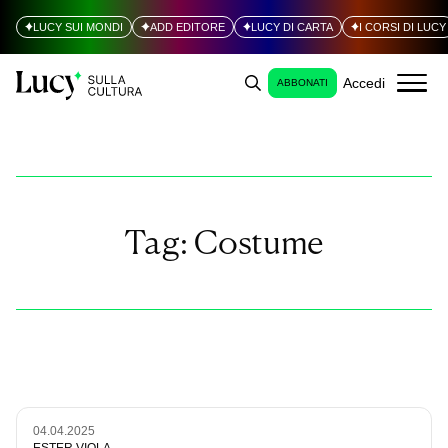
LUCY SUI MONDI
ADD EDITORE
LUCY DI CARTA
I CORSI DI LUCY
Accedi
ABBONATI
Tag:
Costume
04.04.2025
ESTER VIOLA