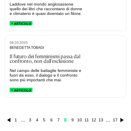
Laddove nel mondo anglosassone
quello dei libri che raccontano di donne
e climaterio è quasi diventato un filone.
ARTICOLO
08.03.2025
BENEDETTA TOBAGI
Il futuro dei femminismi passa dal
confronto, non dall’esclusione
Nel campo delle battaglie femministe e
fuori da esso, il dialogo e il confronto
sono più importanti che mai.
ARTICOLO
…
8
…
1
3
4
5
6
7
9
10
11
12
13
17