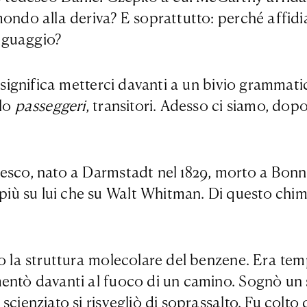
mondo alla deriva? E soprattutto: perché affid
linguaggio?
, significa metterci davanti a un bivio grammat
olo
passeggeri
, transitori. Adesso ci siamo, do
esco, nato a Darmstadt nel 1829, morto a Bonn 
ù su lui che su Walt Whitman. Di questo chimic
o la struttura molecolare del benzene. Era temp
mentò davanti al fuoco di un camino. Sognò un
scienziato si risvegliò di soprassalto. Fu colt