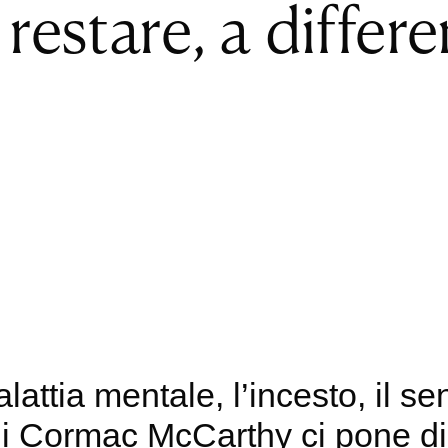
restare, a differ
malattia mentale, l’incesto, il 
di Cormac McCarthy ci pone din