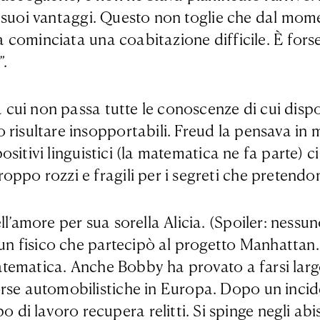
ti i suoi vantaggi. Questo non toglie che dal mo
sia cominciata una coabitazione difficile. È fo
.
 a cui non passa tutte le conoscenze di cui dis
 risultare insopportabili. Freud la pensava in m
spositivi linguistici (la matematica ne fa parte) 
oppo rozzi e fragili per i segreti che pretendo
l’amore per sua sorella Alicia. (Spoiler: nessun
 un fisico che partecipò al progetto Manhattan. 
 matematica. Anche Bobby ha provato a farsi lar
rse automobilistiche in Europa. Dopo un incide
i lavoro recupera relitti. Si spinge negli abis