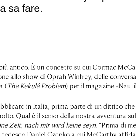
a sa fare.
o più antico. È un concetto su cui Cormac McCa
izione allo show di Oprah Winfrey, delle convers
a (
The Kekulé Problem
) per il magazine «Nauti
licato in Italia, prima parte di un dittico ch
molto. Qual è il senso della nostra avventura s
ine Zeit, nach mir wird keine seyn.
“Prima di me
co tedesco Daniel Czepko a cui McCarthy affida