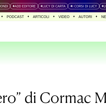
MONDI
ADD EDITORE
LUCY DI CARTA
I CORSI DI LUCY
L
PODCAST
ARTICOLI
VIDEO
AUTORI
N
gero” di Cormac 