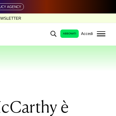
UCY AGENCY
EWSLETTER
Accedi
ABBONATI
McCarthy è