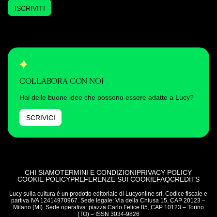
ISCRIVITI
COLLABORA CON NOI
Hai delle buone idee che possono essere adatte a Lucy?
SCRIVICI
CHI SIAMO
TERMINI E CONDIZIONI
PRIVACY POLICY
COOKIE POLICY
PREFERENZE SUI COOKIE
FAQ
CREDITS
Lucy sulla cultura è un prodotto editoriale di Lucyonline srl. Codice fiscale e
partiva IVA 12414970967. Sede legale: Via della Chiusa 15, CAP 20123 –
Milano (MI). Sede operativa: piazza Carlo Felice 85, CAP 10123 – Torino
(TO) – ISSN 3034-9826