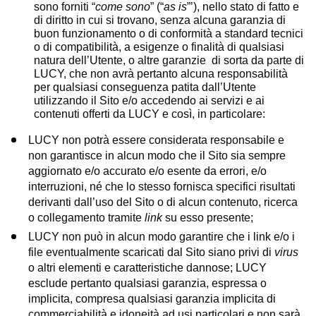
sono forniti “
come sono
” (“
as is
”’), nello stato di fatto e
di diritto in cui si trovano, senza alcuna garanzia di
buon funzionamento o di conformità a standard tecnici
o di compatibilità, a esigenze o finalità di qualsiasi
natura dell’Utente, o altre garanzie di sorta da parte di
LUCY, che non avrà pertanto alcuna responsabilità
per qualsiasi conseguenza patita dall’Utente
utilizzando il Sito e/o accedendo ai servizi e ai
contenuti offerti da LUCY e così, in particolare:
LUCY non potrà essere considerata responsabile e
non garantisce in alcun modo che il Sito sia sempre
aggiornato e/o accurato e/o esente da errori, e/o
interruzioni, né che lo stesso fornisca specifici risultati
derivanti dall’uso del Sito o di alcun contenuto, ricerca
o collegamento tramite
link
su esso presente;
LUCY non può in alcun modo garantire che i link e/o i
file eventualmente scaricati dal Sito siano privi di
virus
o altri elementi e caratteristiche dannose; LUCY
esclude pertanto qualsiasi garanzia, espressa o
implicita, compresa qualsiasi garanzia implicita di
commerciabilità e idoneità ad usi particolari e non sarà