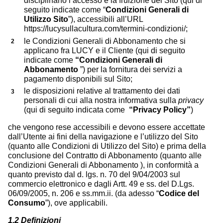
disciplinano l’accesso e la fruizione del Sito (qui di
seguito indicate come “
Condizioni Generali di
Utilizzo Sito
”), accessibili all’URL
https://lucysullacultura.com/termini-condizioni/;
le Condizioni Generali di Abbonamento che si
applicano fra LUCY e il Cliente (qui di seguito
indicate come
“Condizioni Generali di
Abbonamento
”) per la fornitura dei servizi a
pagamento disponibili sul Sito;
le disposizioni relative al trattamento dei dati
personali di cui alla nostra informativa sulla
privacy
(qui di seguito indicata come
“Privacy Policy”
)
che vengono rese accessibili e devono essere accettate
dall’Utente ai fini della navigazione e l’utilizzo del Sito
(quanto alle Condizioni di Utilizzo del Sito) e prima della
conclusione del Contratto di Abbonamento (quanto alle
Condizioni Generali di Abbonamento ), in conformità a
quanto previsto dal d. lgs. n. 70 del 9/04/2003 sul
commercio elettronico e dagli Artt. 49 e ss. del D.Lgs.
06/09/2005, n. 206 e ss.mm.ii. (da adesso “
Codice del
Consumo
”), ove applicabili.
1.2 Definizioni