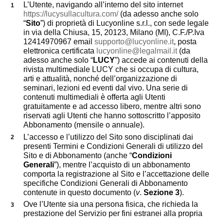
L’Utente, navigando all’interno del sito internet
https://lucysullacultura.com/
(da adesso anche solo
“
Sito
”) di proprietà di Lucyonline s.r.l., con sede legale
in via della Chiusa, 15, 20123, Milano (MI), C.F./P.Iva
12414970967 email
supporto@lucyonline.it
, posta
elettronica certificata
lucyonline@legalmail.it
(da
adesso anche solo “
LUCY
”) accede ai contenuti della
rivista multimediale LUCY che si occupa di cultura,
arti e attualità, nonché dell’organizzazione di
seminari, lezioni ed eventi dal vivo. Una serie di
contenuti multimediali è offerta agli Utenti
gratuitamente e ad accesso libero, mentre altri sono
riservati agli Utenti che hanno sottoscritto l’apposito
Abbonamento (mensile o annuale).
L’accesso e l’utilizzo del Sito sono disciplinati dai
presenti Termini e Condizioni Generali di utilizzo del
Sito e di Abbonamento (anche “
Condizioni
Generali
”), mentre l’acquisto di un abbonamento
comporta la registrazione al Sito e l’accettazione delle
specifiche Condizioni Generali di Abbonamento
contenute in questo documento (
v
.
Sezione 3
).
Ove l’Utente sia una persona fisica, che richieda la
prestazione del Servizio per fini estranei alla propria