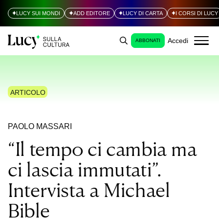
LUCY SUI MONDI
ADD EDITORE
LUCY DI CARTA
I CORSI DI LUCY
Accedi
ABBONATI
ARTICOLO
PAOLO MASSARI
“Il tempo ci cambia ma
ci lascia immutati”.
Intervista a Michael
Bible