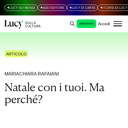
LUCY SUI MONDI
ADD EDITORE
LUCY DI CARTA
I CORSI DI LUCY
Accedi
ABBONATI
ARTICOLO
MARIACHIARA RAFAIANI
Natale con i tuoi. Ma
perché?