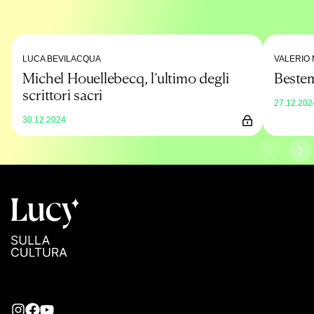
LUCA BEVILACQUA
VALERIO
Michel Houellebecq, l’ultimo degli
Beste
scrittori sacri
27.12.202
30.12.2024