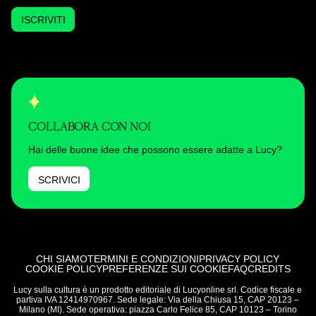
ISCRIVITI
COLLABORA CON NOI
Hai delle buone idee che possono essere adatte a Lucy?
SCRIVICI
CHI SIAMO
TERMINI E CONDIZIONI
PRIVACY POLICY
COOKIE POLICY
PREFERENZE SUI COOKIE
FAQ
CREDITS
Lucy sulla cultura è un prodotto editoriale di Lucyonline srl. Codice fiscale e
partiva IVA 12414970967. Sede legale: Via della Chiusa 15, CAP 20123 –
Milano (MI). Sede operativa: piazza Carlo Felice 85, CAP 10123 – Torino