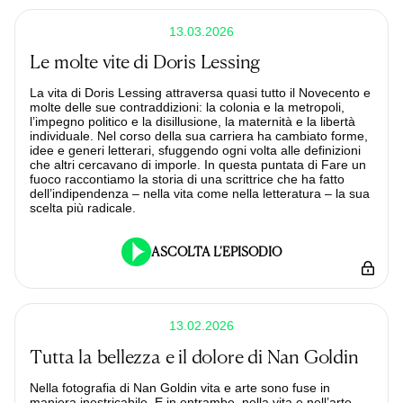
13.03.2026
Le molte vite di Doris Lessing
La vita di Doris Lessing attraversa quasi tutto il Novecento e
molte delle sue contraddizioni: la colonia e la metropoli,
l’impegno politico e la disillusione, la maternità e la libertà
individuale. Nel corso della sua carriera ha cambiato forme,
idee e generi letterari, sfuggendo ogni volta alle definizioni
che altri cercavano di imporle. In questa puntata di Fare un
fuoco raccontiamo la storia di una scrittrice che ha fatto
dell’indipendenza – nella vita come nella letteratura – la sua
scelta più radicale.
ASCOLTA L'EPISODIO
13.02.2026
Tutta la bellezza e il dolore di Nan Goldin
Nella fotografia di Nan Goldin vita e arte sono fuse in
maniera inestricabile. E in entrambe, nella vita e nell’arte,