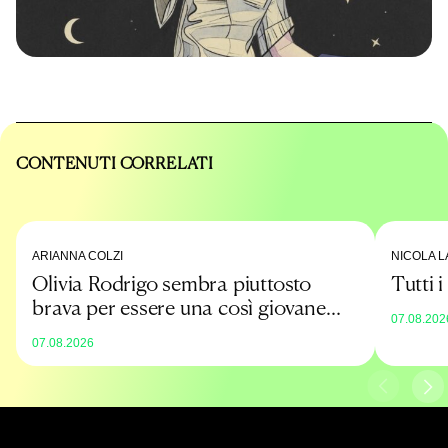
CONTENUTI CORRELATI
ARIANNA COLZI
NICOLA L
Olivia Rodrigo sembra piuttosto
Tutti 
brava per essere una così giovane
07.08.202
promessa
07.08.2026