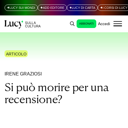
LUCY SUI MONDI
ADD EDITORE
LUCY DI CARTA
I CORSI DI LUCY
Accedi
ABBONATI
ARTICOLO
IRENE GRAZIOSI
Si può morire per una
recensione?