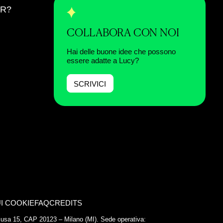
ER?
COLLABORA CON NOI
Hai delle buone idee che possono
essere adatte a Lucy?
SCRIVICI
I COOKIE
FAQ
CREDITS
Chiusa 15, CAP 20123 – Milano (MI). Sede operativa: