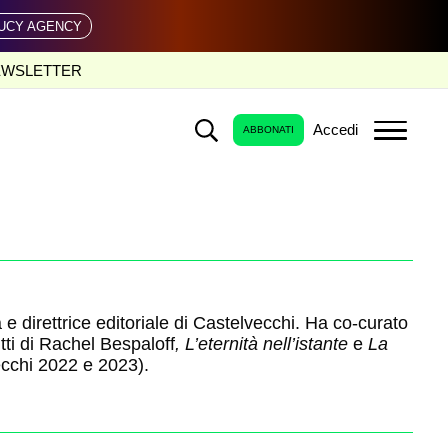
UCY AGENCY
EWSLETTER
Accedi
ABBONATI
a e direttrice editoriale di Castelvecchi. Ha co-curato
itti di Rachel Bespaloff
, L’eternità nell’istante
e
La
cchi 2022 e 2023).