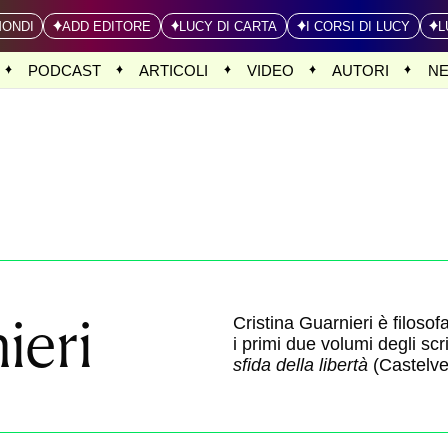
MONDI
ADD EDITORE
LUCY DI CARTA
I CORSI DI LUCY
L
PODCAST
ARTICOLI
VIDEO
AUTORI
N
ieri
Cristina Guarnieri è filosof
i primi due volumi degli scr
sfida della libertà
(Castelve