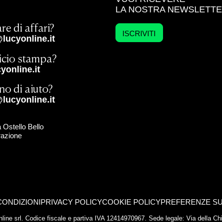
LA NOSTRA NEWSLETT
re di affari?
ISCRIVITI
lucyonline.it
ficio stampa?
online.it
no di aiuto?
lucyonline.it
 Ostello Bello
razione
CONDIZIONI
PRIVACY POLICY
COOKIE POLICY
PREFERENZE SU
yonline srl. Codice fiscale e partiva IVA 12414970967. Sede legale: Via della 