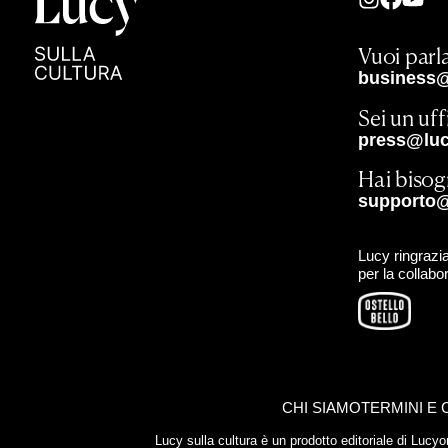
Vuoi parla
business@
Sei un uf
press@lucy
Hai bisog
supporto@
Lucy ringrazia
per la collabo
CHI SIAMO
TERMINI E 
Lucy sulla cultura è un prodotto editoriale di Luc