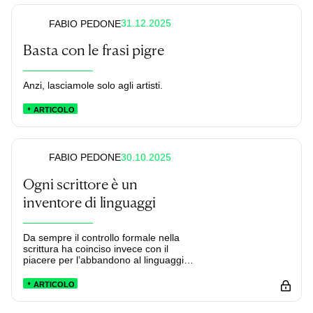
31.12.2025
FABIO PEDONE
Basta con le frasi pigre
Anzi, lasciamole solo agli artisti.
ARTICOLO
30.10.2025
FABIO PEDONE
Ogni scrittore è un
inventore di linguaggi
Da sempre il controllo formale nella
scrittura ha coinciso invece con il
piacere per l’abbandono al linguaggio.
E la letteratura non sarebbe la stessa
senza filastrocche di Lewis Carroll, i
ARTICOLO
giochi di Joyce, le parole inventate o
rimodellate da tantissimi grandi autori.