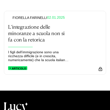
02.01.2025
FIORELLA FARINELLI
L’integrazione delle
minoranze a scuola non si
fa con la retorica
I figli dell’immigrazione sono una
ricchezza difficile (e in crescita,
numericamente) che la scuola italiana
deve riuscire a valorizzare. Ad oggi,
tolti alcuni ottimi esempi di scuole
ARTICOLO
plurali, mancano gli strumenti per farlo
– e la politica non è d’aiuto.