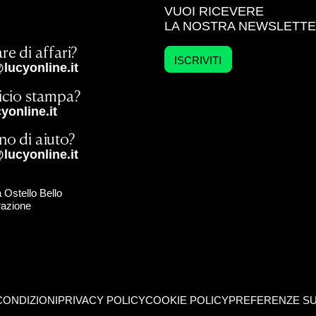
VUOI RICEVERE
LA NOSTRA NEWSLETT
re di affari?
ISCRIVITI
lucyonline.it
ficio stampa?
online.it
no di aiuto?
lucyonline.it
 Ostello Bello
razione
CONDIZIONI
PRIVACY POLICY
COOKIE POLICY
PREFERENZE SU