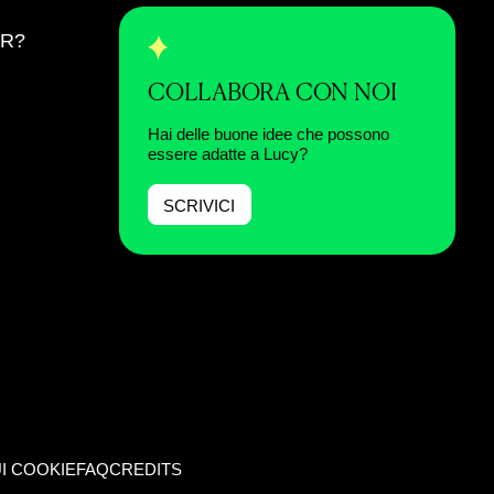
ER?
COLLABORA CON NOI
Hai delle buone idee che possono
essere adatte a Lucy?
SCRIVICI
I COOKIE
FAQ
CREDITS