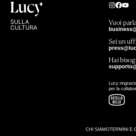
Vuoi parla
business@
Sei un uf
press@lucy
Hai bisog
supporto@
Lucy ringrazia
per la collabo
CHI SIAMO
TERMINI E 