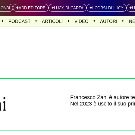
MONDI
ADD EDITORE
LUCY DI CARTA
I CORSI DI LUCY
L
PODCAST
ARTICOLI
VIDEO
AUTORI
N
i
Francesco Zani è autore tel
Nel 2023 è uscito il suo p