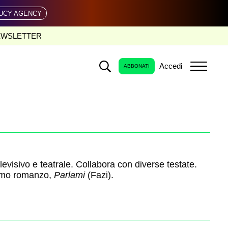
UCY AGENCY
EWSLETTER
Accedi
ABBONATI
evisivo e teatrale. Collabora con diverse testate.
rimo romanzo,
Parlami
(Fazi).