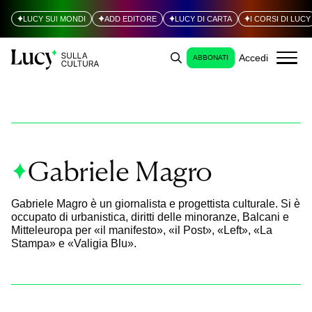
LUCY SUI MONDI
ADD EDITORE
LUCY DI CARTA
I CORSI DI LUCY
Accedi
ABBONATI
Gabriele Magro
Gabriele Magro è un giornalista e progettista culturale. Si è
occupato di urbanistica, diritti delle minoranze, Balcani e
Mitteleuropa per «il manifesto», «il Post», «Left», «La
Stampa» e «Valigia Blu».