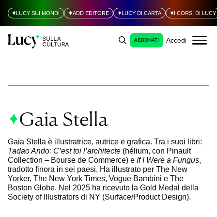
LUCY SUI MONDI
ADD EDITORE
LUCY DI CARTA
I CORSI DI LUCY
Accedi
ABBONATI
Gaia Stella
Gaia Stella è illustratrice, autrice e grafica. Tra i suoi libri:
Tadao Ando: C’est toi l’architecte
(hélium, con Pinault
Collection – Bourse de Commerce) e
If I Were a Fungus
,
tradotto finora in sei paesi. Ha illustrato per The New
Yorker, The New York Times, Vogue Bambini e The
Boston Globe. Nel 2025 ha ricevuto la Gold Medal della
Society of Illustrators di NY (Surface/Product Design).