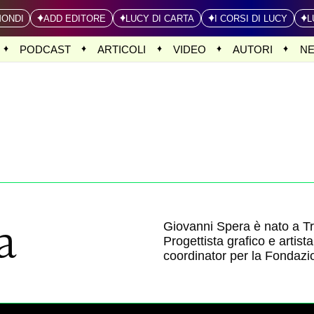
MONDI
ADD EDITORE
LUCY DI CARTA
I CORSI DI LUCY
L
PODCAST
ARTICOLI
VIDEO
AUTORI
N
a
Giovanni Spera è nato a Tr
Progettista grafico e artista
coordinator per la Fondazi