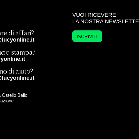
VUOI RICEVERE
LA NOSTRA NEWSLETT
re di affari?
ISCRIVITI
lucyonline.it
ficio stampa?
online.it
no di aiuto?
lucyonline.it
 Ostello Bello
razione