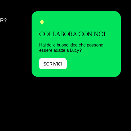
ER?
COLLABORA CON NOI
Hai delle buone idee che possono
essere adatte a Lucy?
SCRIVICI