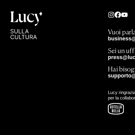
Vuoi parla
business@
Sei un uf
press@lucy
Hai bisog
supporto@
Lucy ringrazia
per la collabo