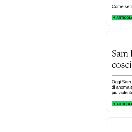
Come semp
ARTICOL
Sam P
cosci
Oggi Sam 
di anomala 
più violen
ARTICOL