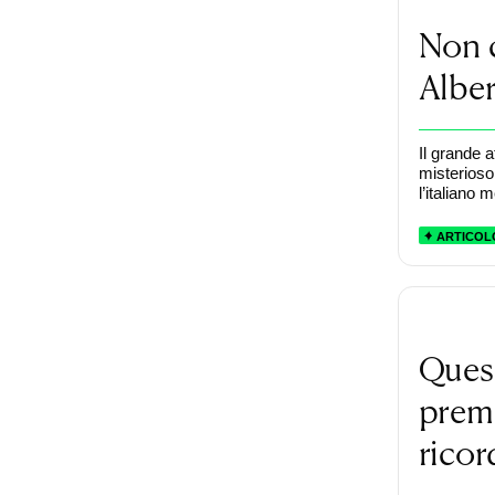
Non c
Alber
Il grande 
misterioso
l’italiano 
ARTICOL
Quest
premi
rico