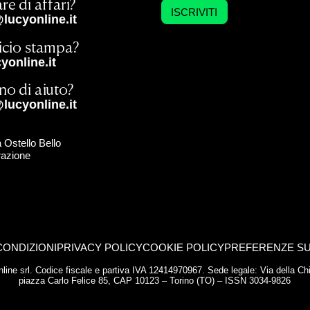
re di affari?
ISCRIVITI
lucyonline.it
ficio stampa?
online.it
no di aiuto?
lucyonline.it
 Ostello Bello
razione
CONDIZIONI
PRIVACY POLICY
COOKIE POLICY
PREFERENZE SU
yonline srl. Codice fiscale e partiva IVA 12414970967. Sede legale: Via della 
piazza Carlo Felice 85, CAP 10123 – Torino (TO) – ISSN 3034-9826