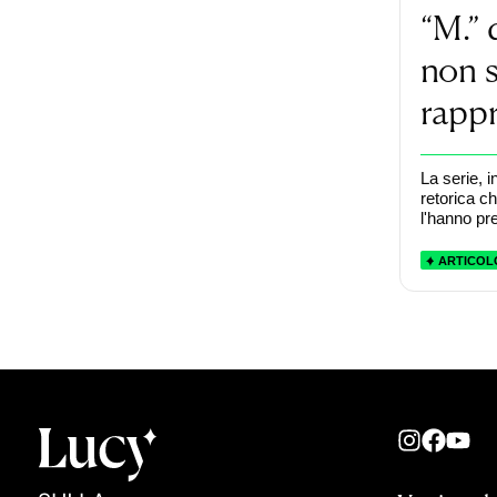
“M.” 
non 
rappr
La serie, i
retorica c
l'hanno pr
ARTICOL