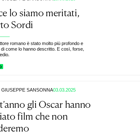
e lo siamo meritati,
to Sordi
attore romano è stato molto più profondo e
 di come lo hanno descritto. E così, forse,
medio.
O
GIUSEPPE SANSONNA
03.03.2025
’anno gli Oscar hanno
ato film che non
rderemo