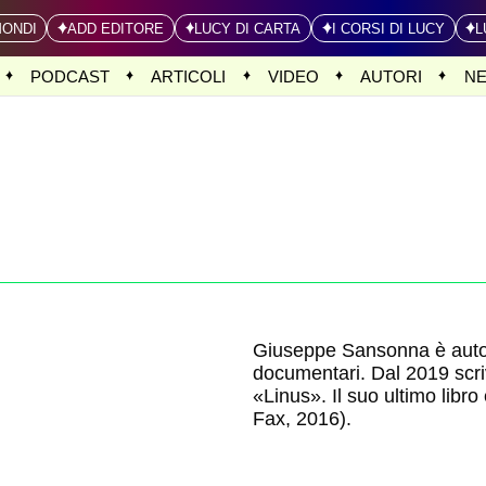
MONDI
ADD EDITORE
LUCY DI CARTA
I CORSI DI LUCY
L
PODCAST
ARTICOLI
VIDEO
AUTORI
N
Giuseppe Sansonna è autore 
documentari. Dal 2019 scriv
«Linus». Il suo ultimo libro
Fax, 2016).