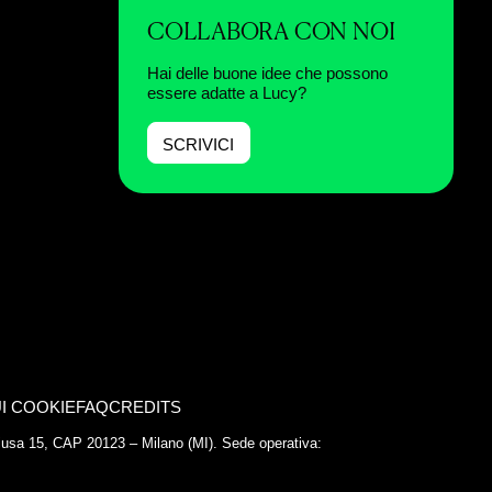
COLLABORA CON NOI
Hai delle buone idee che possono
essere adatte a Lucy?
SCRIVICI
I COOKIE
FAQ
CREDITS
Chiusa 15, CAP 20123 – Milano (MI). Sede operativa: