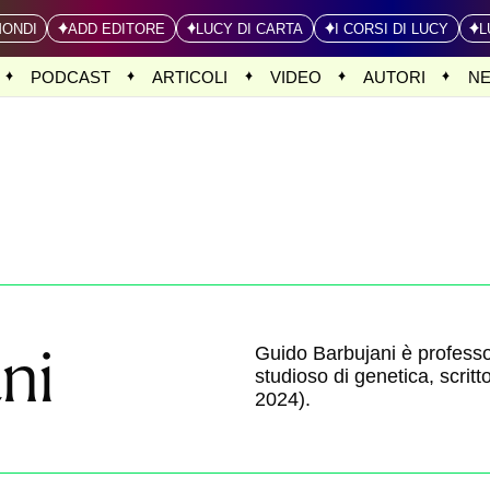
MONDI
ADD EDITORE
LUCY DI CARTA
I CORSI DI LUCY
L
PODCAST
ARTICOLI
VIDEO
AUTORI
N
ni
Guido Barbujani è professor
studioso di genetica, scritto
2024).