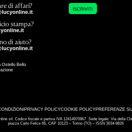
re di affari?
ISCRIVITI
lucyonline.it
ficio stampa?
online.it
no di aiuto?
lucyonline.it
 Ostello Bello
razione
CONDIZIONI
PRIVACY POLICY
COOKIE POLICY
PREFERENZE SU
yonline srl. Codice fiscale e partiva IVA 12414970967. Sede legale: Via della 
piazza Carlo Felice 85, CAP 10123 – Torino (TO) – ISSN 3034-9826