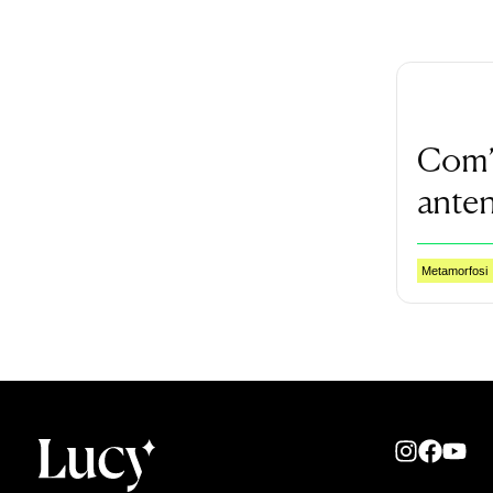
Com’e
anten
Metamorfosi