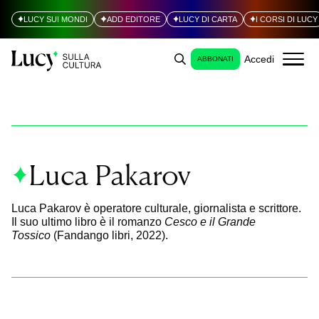
LUCY SUI MONDI
ADD EDITORE
LUCY DI CARTA
I CORSI DI LUCY
Accedi
ABBONATI
Luca Pakarov
Luca Pakarov è operatore culturale, giornalista e scrittore.
Il suo ultimo libro è il romanzo
Cesco e il Grande
Tossico
(Fandango libri, 2022).