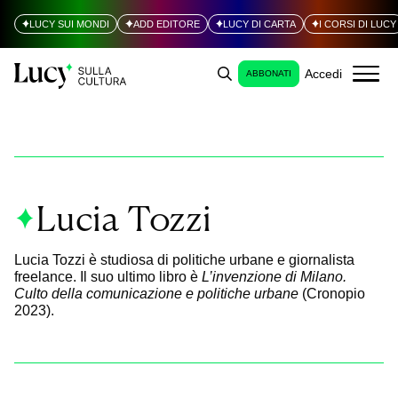
LUCY SUI MONDI
ADD EDITORE
LUCY DI CARTA
I CORSI DI LUCY
Accedi
ABBONATI
Lucia Tozzi
Lucia Tozzi è studiosa di politiche urbane e giornalista
freelance. Il suo ultimo libro è
L’invenzione di Milano.
Culto della comunicazione e politiche urbane
(Cronopio
2023).