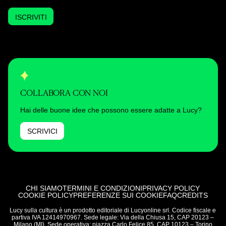
ISCRIVITI
COLLABORA CON NOI
Hai delle buone idee che possono essere adatte a Lucy?
SCRIVICI
CHI SIAMO
TERMINI E CONDIZIONI
PRIVACY POLICY
COOKIE POLICY
PREFERENZE SUI COOKIE
FAQ
CREDITS
Lucy sulla cultura è un prodotto editoriale di Lucyonline srl. Codice fiscale e
partiva IVA 12414970967. Sede legale: Via della Chiusa 15, CAP 20123 –
Milano (MI). Sede operativa: piazza Carlo Felice 85, CAP 10123 – Torino