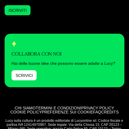
ISCRIVITI
COLLABORA CON NOI
Hai delle buone idee che possono essere adatte a Lucy?
SCRIVICI
CHI SIAMO
TERMINI E CONDIZIONI
PRIVACY POLICY
COOKIE POLICY
PREFERENZE SUI COOKIE
FAQ
CREDITS
Lucy sulla cultura è un prodotto editoriale di Lucyonline srl. Codice fiscale e
partiva IVA 12414970967. Sede legale: Via della Chiusa 15, CAP 20123 –
Milano (MI). Sede operativa: piazza Carlo Felice 85, CAP 10123 – Torino