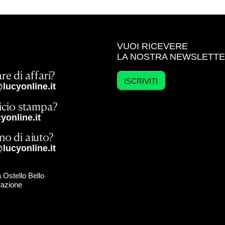
VUOI RICEVERE
LA NOSTRA NEWSLETT
re di affari?
ISCRIVITI
lucyonline.it
ficio stampa?
online.it
no di aiuto?
lucyonline.it
 Ostello Bello
razione