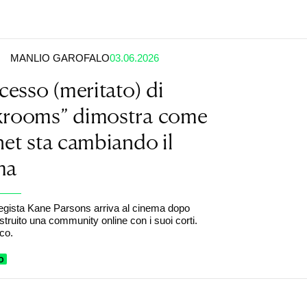
MANLIO GAROFALO
03.06.2026
ccesso (meritato) di
krooms” dimostra come
net sta cambiando il
ma
l regista Kane Parsons arriva al cinema dopo
struito una community online con i suoi corti.
co.
O