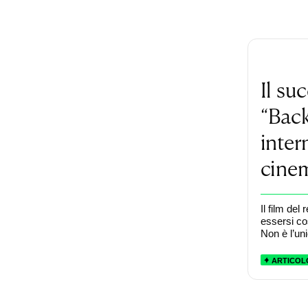
Il su
“Bac
inter
cine
Il film de
essersi co
Non è l’uni
ARTICOL