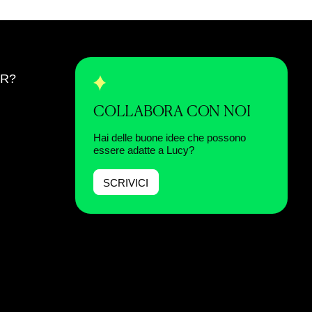
ER?
COLLABORA CON NOI
Hai delle buone idee che possono
essere adatte a Lucy?
SCRIVICI