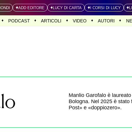
MONDI
ADD EDITORE
LUCY DI CARTA
I CORSI DI LUCY
L
PODCAST
ARTICOLI
VIDEO
AUTORI
N
lo
Manlio Garofalo è laureato i
Bologna. Nel 2025 è stato fi
Post» e «doppiozero».