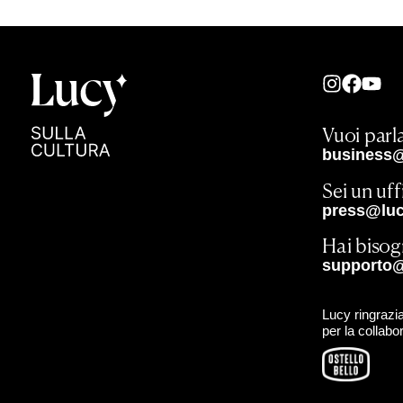
Vuoi parla
business@
Sei un uf
press@lucy
Hai bisog
supporto@
Lucy ringrazia
per la collabo