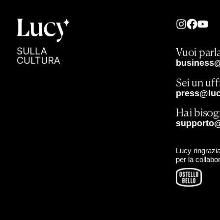
Vuoi parla
business@
Sei un uf
press@lucy
Hai bisog
supporto@
Lucy ringrazia
per la collabo