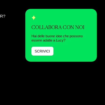
ER?
COLLABORA CON NOI
Hai delle buone idee che possono
essere adatte a Lucy?
SCRIVICI