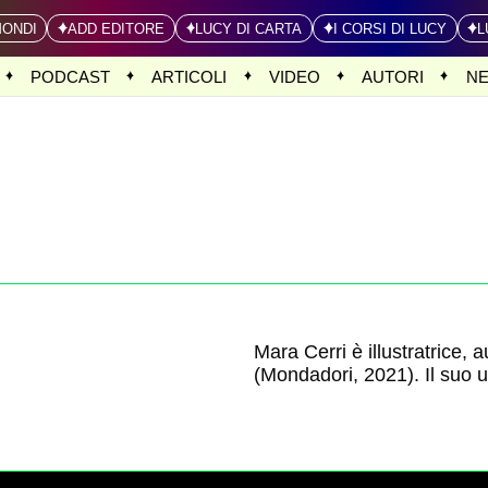
MONDI
ADD EDITORE
LUCY DI CARTA
I CORSI DI LUCY
L
PODCAST
ARTICOLI
VIDEO
AUTORI
N
Mara Cerri è illustratrice, a
(Mondadori, 2021). Il suo u