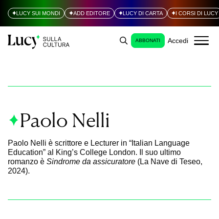
LUCY SUI MONDI
ADD EDITORE
LUCY DI CARTA
I CORSI DI LUCY
Accedi
ABBONATI
Paolo Nelli
Paolo Nelli è scrittore e Lecturer in “Italian Language
Education” al King’s College London. Il suo ultimo
romanzo è
Sindrome da assicuratore
(La Nave di Teseo,
2024).