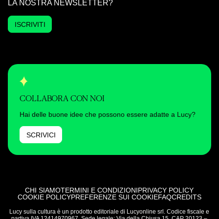
LA NOSTRA NEWSLETTER?
ISCRIVITI
COLLABORA CON NOI
Hai delle buone idee che possono essere adatte a Lucy?
SCRIVICI
CHI SIAMO
TERMINI E CONDIZIONI
PRIVACY POLICY
COOKIE POLICY
PREFERENZE SUI COOKIE
FAQ
CREDITS
Lucy sulla cultura è un prodotto editoriale di Lucyonline srl. Codice fiscale e
partiva IVA 12414970967. Sede legale: Via della Chiusa 15, CAP 20123 –