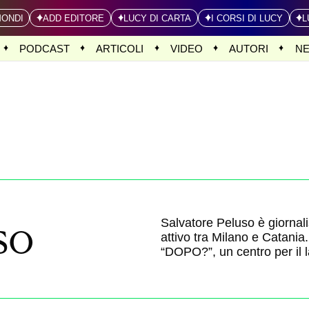
MONDI
ADD EDITORE
LUCY DI CARTA
I CORSI DI LUCY
L
PODCAST
ARTICOLI
VIDEO
AUTORI
N
so
Salvatore Peluso è giornal
attivo tra Milano e Catania.
“DOPO?”, un centro per il l