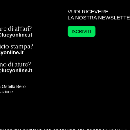
VUOI RICEVERE
LA NOSTRA NEWSLETT
re di affari?
ISCRIVITI
lucyonline.it
ficio stampa?
online.it
no di aiuto?
lucyonline.it
 Ostello Bello
razione