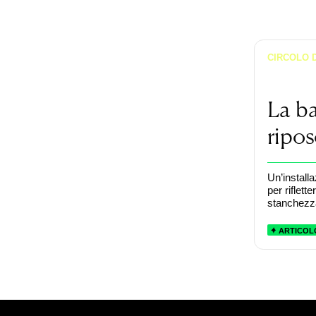
CIRCOLO 
La ba
ripo
Un’installa
per riflett
stanchezz
ARTICOL