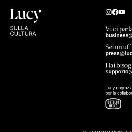
Vuoi parla
business@
Sei un uf
press@lucy
Hai bisog
supporto@
Lucy ringrazia
per la collabo