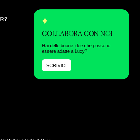
ER?
COLLABORA CON NOI
Hai delle buone idee che possono
essere adatte a Lucy?
SCRIVICI