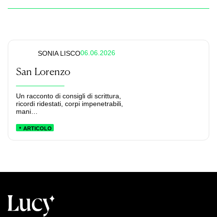
06.06.2026
SONIA LISCO
San Lorenzo
Un racconto di consigli di scrittura,
ricordi ridestati, corpi impenetrabili,
mani
che si sfiorano, occhi che si bagnano.
ARTICOLO