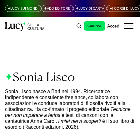
LUCY SUI MONDI
ADD EDITORE
LUCY DI CARTA
I CORSI DI LUCY
Accedi
ABBONATI
Sonia Lisco
Sonia Lisco nasce a Bari nel 1994. Ricercatrice
indipendente e consulente freelance, collabora con
associazioni e conduce laboratori di filosofia rivolti alla
cittadinanza. Ha co-firmato il progetto editoriale
Tecniche
per non imparare a ferirsi
e testi di canzoni con la
cantautrice Anna Carol.
I miei nervi scoperti
è il suo libro di
esordio (Racconti edizioni, 2026).