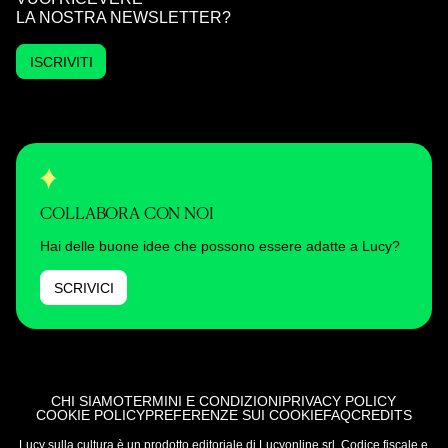
LA NOSTRA NEWSLETTER?
ISCRIVITI
COLLABORA CON NOI
Hai delle buone idee che possono essere adatte a Lucy?
SCRIVICI
CHI SIAMO
TERMINI E CONDIZIONI
PRIVACY POLICY
COOKIE POLICY
PREFERENZE SUI COOKIE
FAQ
CREDITS
Lucy sulla cultura è un prodotto editoriale di Lucyonline srl. Codice fiscale e