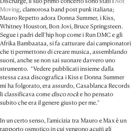
Discharge, il suo primo concerto sono stati i
Not
Moving
, clamorosa band post punk italiana;
Mauro Repetto adora Donna Summer, i Kiss,
Whitney Houston, Bon Jovi, Bruce Springsteen.
Segue i padri dell’hip hop come i Run DMC e gli
Afrika Bambaataa, si fa catturare dai campionatori
che ti permettono di creare musica, assemblando
suoni, anche se non sai suonare davvero uno
strumento. “Vedere pubblicati insieme dalla
stessa casa discografica i Kiss e Donna Summer
mi ha folgorato, era assurdo, Casablanca Records
li classificava come
disco rock
e ho pensato
subito che era il genere giusto per me.”
In un certo senso, l’amicizia tra Mauro e Max è un
rapporto osmotico in cui vengono acuiti gli