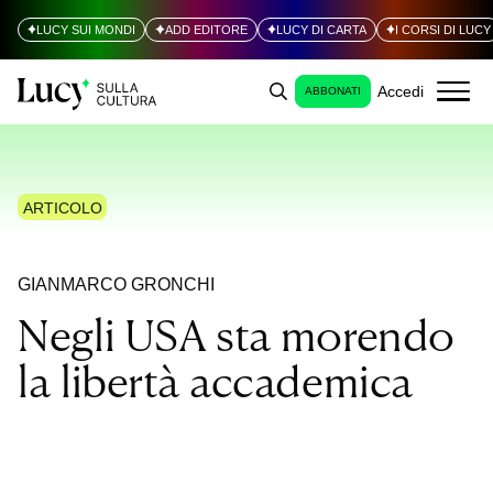
LUCY SUI MONDI
ADD EDITORE
LUCY DI CARTA
I CORSI DI LUCY
Accedi
ABBONATI
ARTICOLO
GIANMARCO GRONCHI
Negli USA sta morendo
la libertà accademica