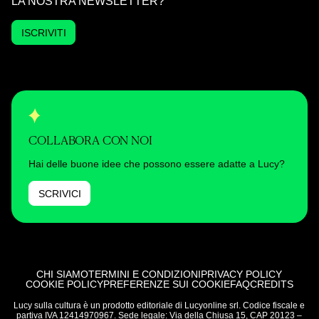
LA NOSTRA NEWSLETTER?
ISCRIVITI
COLLABORA CON NOI
Hai delle buone idee che possono essere adatte a Lucy?
SCRIVICI
CHI SIAMO
TERMINI E CONDIZIONI
PRIVACY POLICY
COOKIE POLICY
PREFERENZE SUI COOKIE
FAQ
CREDITS
Lucy sulla cultura è un prodotto editoriale di Lucyonline srl. Codice fiscale e
partiva IVA 12414970967. Sede legale: Via della Chiusa 15, CAP 20123 –