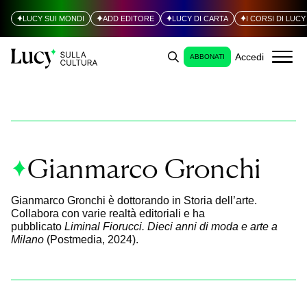
LUCY SUI MONDI
ADD EDITORE
LUCY DI CARTA
I CORSI DI LUCY
Accedi
ABBONATI
Gianmarco Gronchi
Gianmarco Gronchi è dottorando in Storia dell’arte.
Collabora con varie realtà editoriali e ha
pubblicato
Liminal Fiorucci. Dieci anni di moda e arte a
Milano
(Postmedia, 2024).