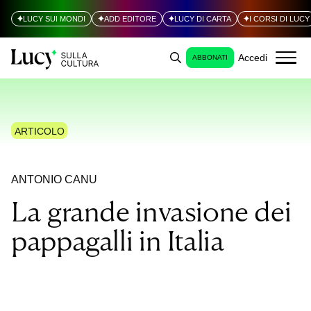
LUCY SUI MONDI
ADD EDITORE
LUCY DI CARTA
I CORSI DI LUCY
Accedi
ABBONATI
ARTICOLO
ANTONIO CANU
La grande invasione dei
pappagalli in Italia