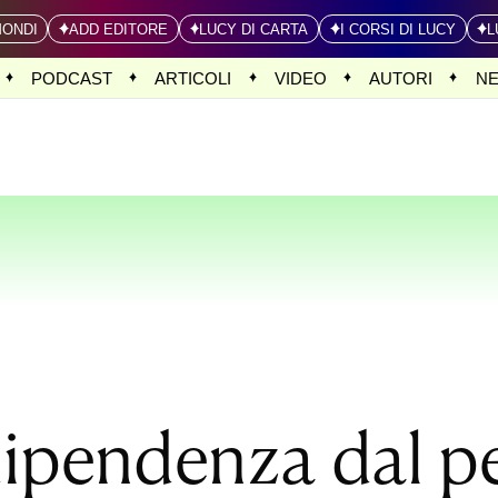
MONDI
ADD EDITORE
LUCY DI CARTA
I CORSI DI LUCY
L
PODCAST
ARTICOLI
VIDEO
AUTORI
N
ipendenza dal pe