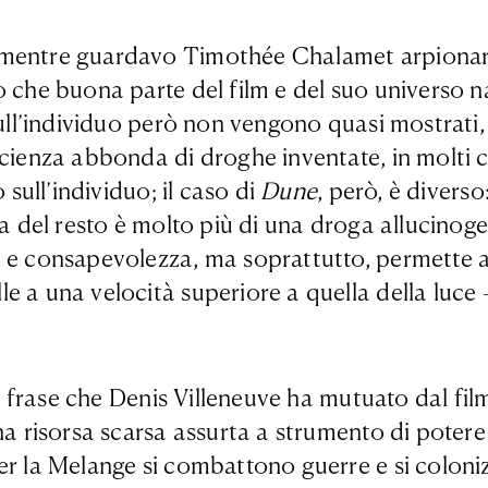
 mentre guardavo Timothée Chalamet arpionare
o che buona parte del film e del suo universo 
 sull’individuo però non vengono quasi mostrati
scienza abbonda di droghe inventate, in molti c
 sull’individuo; il caso di
Dune
, però, è diverso
a del resto è molto più di una droga allucinogen
 e consapevolezza, ma soprattutto, permette ad 
e a una velocità superiore a quella della luce
 la frase che Denis Villeneuve ha mutuato dal f
una risorsa scarsa assurta a strumento di poter
r la Melange si combattono guerre e si colonizz