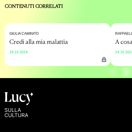
CONTENUTI CORRELATI
GIULIA CAMINITO
RAFFAEL
Credi alla mia malattia
A cosa
29.10.2024
24.10.202