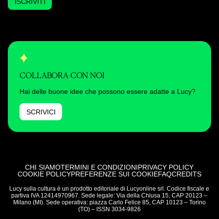
ISCRIVITI
COLLABORA CON NOI
Hai delle buone idee che possono essere adatte a Lucy?
SCRIVICI
CHI SIAMO
TERMINI E CONDIZIONI
PRIVACY POLICY
COOKIE POLICY
PREFERENZE SUI COOKIE
FAQ
CREDITS
Lucy sulla cultura è un prodotto editoriale di Lucyonline srl. Codice fiscale e
partiva IVA 12414970967. Sede legale: Via della Chiusa 15, CAP 20123 –
Milano (MI). Sede operativa: piazza Carlo Felice 85, CAP 10123 – Torino
(TO) – ISSN 3034-9826