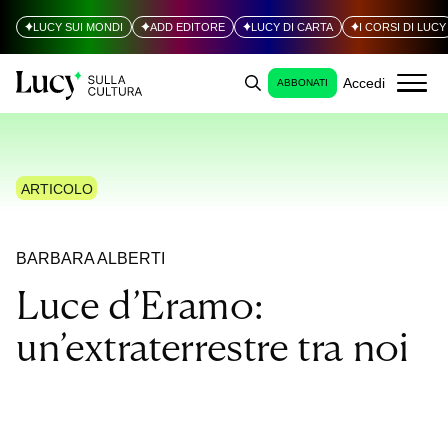
LUCY SUI MONDI
ADD EDITORE
LUCY DI CARTA
I CORSI DI LUCY
Accedi
ABBONATI
ARTICOLO
BARBARA ALBERTI
Luce d’Eramo:
un’extraterrestre tra noi