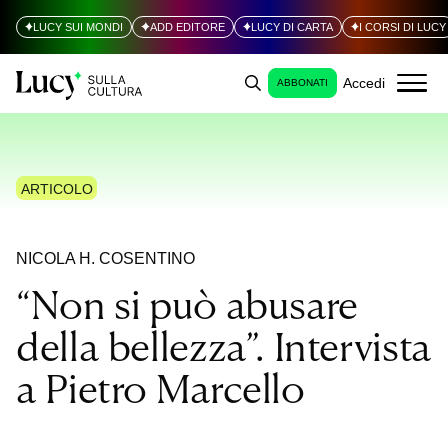
LUCY SUI MONDI
ADD EDITORE
LUCY DI CARTA
I CORSI DI LUCY
Accedi
ABBONATI
ARTICOLO
NICOLA H. COSENTINO
“Non si può abusare
della bellezza”. Intervista
a Pietro Marcello