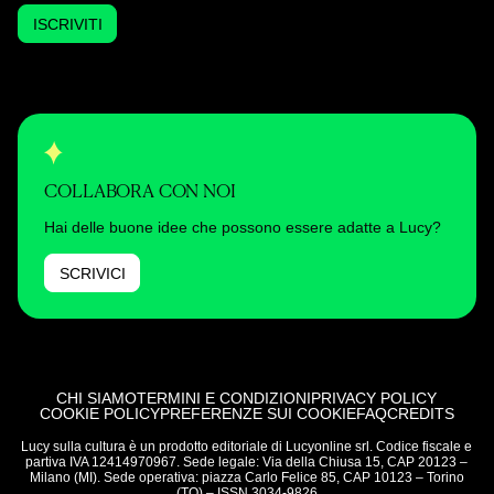
ISCRIVITI
COLLABORA CON NOI
Hai delle buone idee che possono essere adatte a Lucy?
SCRIVICI
CHI SIAMO
TERMINI E CONDIZIONI
PRIVACY POLICY
COOKIE POLICY
PREFERENZE SUI COOKIE
FAQ
CREDITS
Lucy sulla cultura è un prodotto editoriale di Lucyonline srl. Codice fiscale e
partiva IVA 12414970967. Sede legale: Via della Chiusa 15, CAP 20123 –
Milano (MI). Sede operativa: piazza Carlo Felice 85, CAP 10123 – Torino
(TO) – ISSN 3034-9826