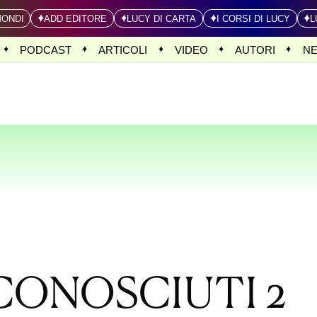
MONDI
ADD EDITORE
LUCY DI CARTA
I CORSI DI LUCY
L
PODCAST
ARTICOLI
VIDEO
AUTORI
N
CONOSCIUTI 2