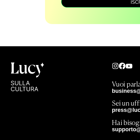
ISC
Vuoi parla
business@
Sei un uf
press@lucy
Hai bisog
supporto@