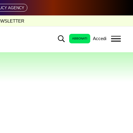
UCY AGENCY
EWSLETTER
Accedi
ABBONATI