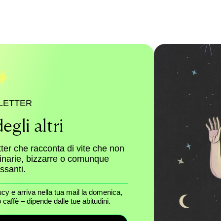
LETTER
egli altri
tter che racconta di vite che non
dinarie, bizzarre o comunque
essanti.
ucy e arriva nella tua mail la domenica,
caffè – dipende dalle tue abitudini.