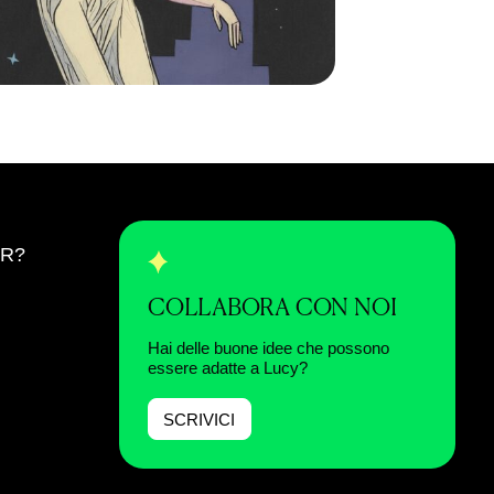
ER?
COLLABORA CON NOI
Hai delle buone idee che possono
essere adatte a Lucy?
SCRIVICI