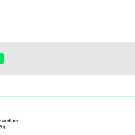
 direttore
20).