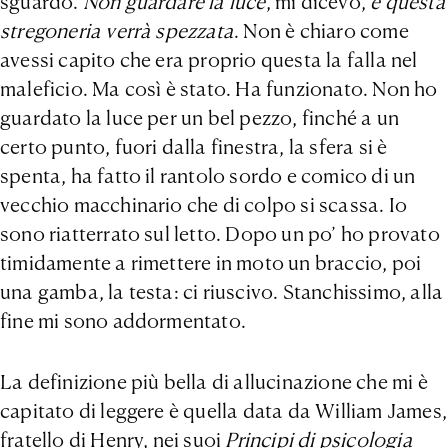
sguardo.
Non guardare la luce
, mi dicevo,
e questa
stregoneria verrà spezzata
. Non è chiaro come
avessi capito che era proprio questa la falla nel
maleficio. Ma così è stato. Ha funzionato. Non ho
guardato la luce per un bel pezzo, finché a un
certo punto, fuori dalla finestra, la sfera si è
spenta, ha fatto il rantolo sordo e comico di un
vecchio macchinario che di colpo si scassa. Io
sono riatterrato sul letto. Dopo un po’ ho provato
timidamente a rimettere in moto un braccio, poi
una gamba, la testa: ci riuscivo. Stanchissimo, alla
fine mi sono addormentato.
La definizione più bella di allucinazione che mi è
capitato di leggere è quella data da William James,
fratello di Henry, nei suoi
Principi di psicologia