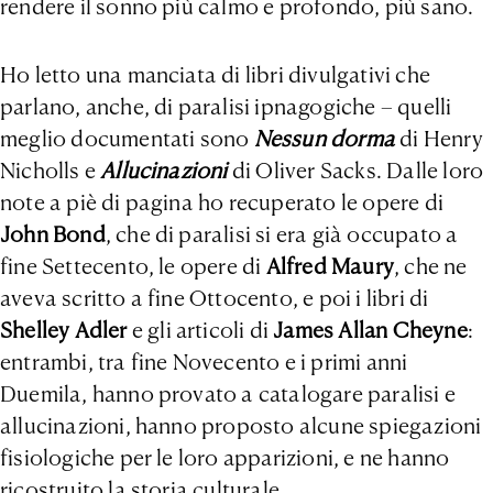
rendere il sonno più calmo e profondo, più sano.
Ho letto una manciata di libri divulgativi che
parlano, anche, di paralisi ipnagogiche – quelli
meglio documentati sono
Nessun dorma
di Henry
Nicholls e
Allucinazioni
di Oliver Sacks. Dalle loro
note a piè di pagina ho recuperato le opere di
John Bond
, che di paralisi si era già occupato a
fine Settecento, le opere di
Alfred Maury
, che ne
aveva scritto a fine Ottocento, e poi i libri di
Shelley Adler
e gli articoli di
James Allan Cheyn
e
:
entrambi, tra fine Novecento e i primi anni
Duemila, hanno provato a catalogare paralisi e
allucinazioni, hanno proposto alcune spiegazioni
fisiologiche per le loro apparizioni, e ne hanno
ricostruito la storia culturale.