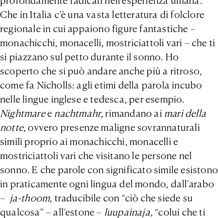
profondamente radicati nell’esperienza umana.
Che in Italia c’è una vasta letteratura di folclore
regionale in cui appaiono figure fantastiche –
monachicchi, monacelli, mostriciattoli vari – che ti
si piazzano sul petto durante il sonno. Ho
scoperto che si può andare anche più a ritroso,
come fa Nicholls: agli etimi della parola incubo
nelle lingue inglese e tedesca, per esempio.
Nightmare
e
nachtmahr
, rimandano ai
mari della
notte
, ovvero presenze maligne sovrannaturali
simili proprio ai monachicchi, monacelli e
mostriciattoli vari che visitano le persone nel
sonno. E che parole con significato simile esistono
in praticamente ogni lingua del mondo, dall’arabo
–
ja-thoom
, traducibile con “ciò che siede su
qualcosa” – all’estone –
luupainaja,
“colui che ti