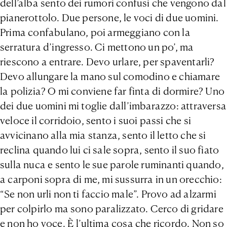
dell’alba sento dei rumori confusi che vengono dal
pianerottolo. Due persone, le voci di due uomini.
Prima confabulano, poi armeggiano con la
serratura d’ingresso. Ci mettono un po’, ma
riescono a entrare. Devo urlare, per spaventarli?
Devo allungare la mano sul comodino e chiamare
la polizia? O mi conviene far finta di dormire? Uno
dei due uomini mi toglie dall’imbarazzo: attraversa
veloce il corridoio, sento i suoi passi che si
avvicinano alla mia stanza, sento il letto che si
reclina quando lui ci sale sopra, sento il suo fiato
sulla nuca e sento le sue parole ruminanti quando,
a carponi sopra di me, mi sussurra in un orecchio:
“Se non urli non ti faccio male”. Provo ad alzarmi
per colpirlo ma sono paralizzato. Cerco di gridare
e non ho voce. È l’ultima cosa che ricordo. Non so