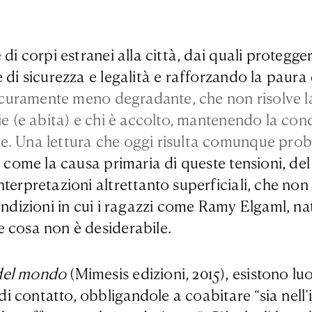
di corpi estranei alla città, dai quali protegge
di sicurezza e legalità e rafforzando la paura e 
sicuramente meno degradante, che non risolve la 
e (e abita) e chi è accolto, mantenendo la condi
le. Una lettura che oggi risulta comunque pro
i come la causa primaria di queste tensioni, de
nterpretazioni altrettanto superficiali, che n
dizioni in cui i ragazzi come Ramy Elgaml, nati i
e cosa non è desiderabile.
del mondo
(Mimesis edizioni, 2015), esistono luog
i contatto, obbligandole a coabitare “sia nell