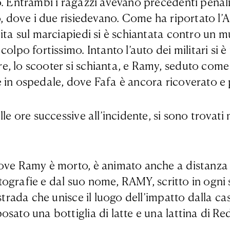
. Entrambi i ragazzi avevano precedenti penali.
, dove i due risiedevano. Come ha riportato l’Ans
ita sul marciapiedi si è schiantata contro un m
olpo fortissimo. Intanto l’auto dei militari si 
e, lo scooter si schianta, e Ramy, seduto come
 in ospedale, dove Fafa è ancora ricoverato e 
le ore successive all’incidente, si sono trovati
ve Ramy è morto, è animato anche a distanza di g
fotografie e dal suo nome, RAMY, scritto in ogni
strada che unisce il luogo dell’impatto dalla ca
ato una bottiglia di latte e una lattina di Redb