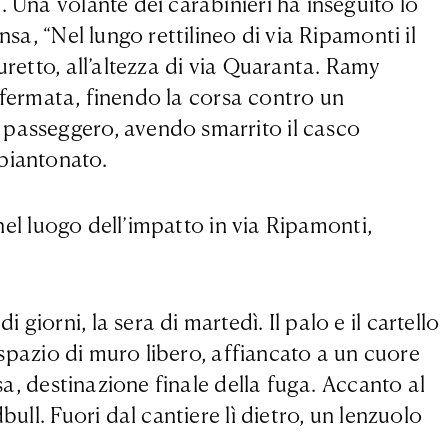
 Una volante dei carabinieri ha inseguito lo
a, “​​Nel lungo rettilineo di via Ripamonti il
uretto, all’altezza di via Quaranta. Ramy
è fermata, finendo la corsa contro un
 passeggero, avendo smarrito il casco
piantonato.
 nel luogo dell’impatto in via Ripamonti,
iorni, la sera di martedì. Il palo e il cartello
 spazio di muro libero, affiancato a un cuore
sa, destinazione finale della fuga. Accanto al
ull. Fuori dal cantiere lì dietro, un lenzuolo