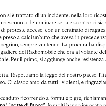
n si è trattato di un incidente: nella loro rico
 riescono a determinare se tale scontro ci sia
i di proteste accese, con un centinaio di ragaz
 preso a calci un’auto che aveva in precedenza 
negrino, sempre ventenne. La procura ha dispos
brigadiere del Radiomobile che era al volante de
ale. Per il primo, si aggiunge anche resistenza 
ta. Rispettiamo la legge del nostro paese, l’It
o. Ci dissociamo da tutti i violenti, e ringrazia
’accaduto ricorrendo a formule pigre, richiaman
ana”
“notte di fuoco”
. In molti hanno invocato p