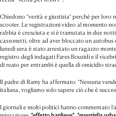
Chiedono “verità e giustizia” perché per loro no
scooter. Le registrazioni video al momento non
rabbia è cresciuta e si è tramutata in due nott
cassonetti, oltre ad aver bloccato un autobus e
lunedì sera è stato arrestato un ragazzo monte
registro degli indagati Fares Bouzidi e il vice
di reato per entrambi è quella di omicidio strad
Il padre di Ramy ha affermato: “Nessuna vendet
italiana, vogliamo solo sapere ciò che è success
I giornali e molti politici hanno commentato l
migrazione:
“effetto banlieue”
,
“guerriglia urb