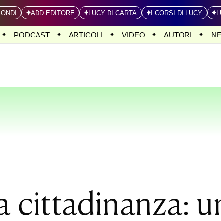
MONDI
ADD EDITORE
LUCY DI CARTA
I CORSI DI LUCY
L
PODCAST
ARTICOLI
VIDEO
AUTORI
N
a cittadinanza: u