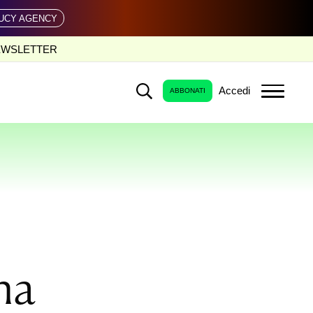
UCY AGENCY
EWSLETTER
Accedi
ABBONATI
na