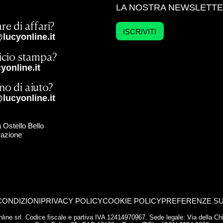
LA NOSTRA NEWSLETT
re di affari?
ISCRIVITI
lucyonline.it
ficio stampa?
online.it
no di aiuto?
lucyonline.it
 Ostello Bello
razione
CONDIZIONI
PRIVACY POLICY
COOKIE POLICY
PREFERENZE SU
yonline srl. Codice fiscale e partiva IVA 12414970967. Sede legale: Via della 