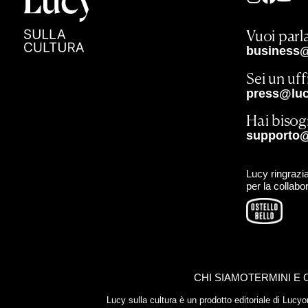
Vuoi parla
business@
Sei un uf
press@lucy
Hai bisog
supporto@
Lucy ringrazia
per la collabo
CHI SIAMO
TERMINI E 
Lucy sulla cultura è un prodotto editoriale di Luc