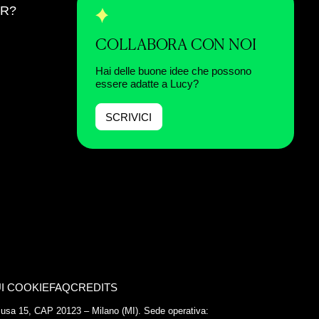
ER?
COLLABORA CON NOI
Hai delle buone idee che possono
essere adatte a Lucy?
SCRIVICI
I COOKIE
FAQ
CREDITS
Chiusa 15, CAP 20123 – Milano (MI). Sede operativa: