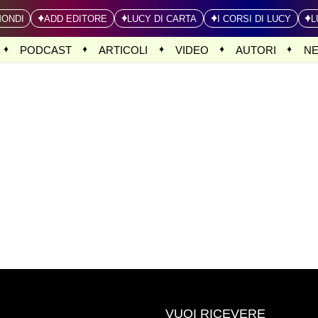
MONDI
ADD EDITORE
LUCY DI CARTA
I CORSI DI LUCY
L
PODCAST
ARTICOLI
VIDEO
AUTORI
N
VUOI RICEVERE