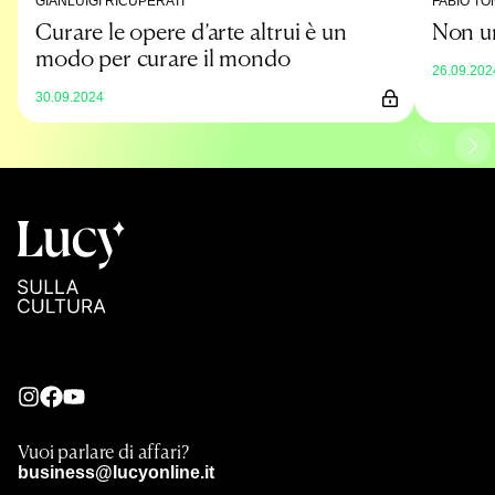
GIANLUIGI RICUPERATI
FABIO TO
Curare le opere d’arte altrui è un
Non un
modo per curare il mondo
26.09.202
30.09.2024
Vuoi parlare di affari?
business@lucyonline.it