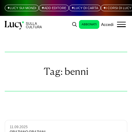
LUCY SUI MONDI
ADD EDITORE
LUCY DI CARTA
I CORSI DI LUCY
Accedi
ABBONATI
Tag:
benni
11.09.2025
GRAZIANO GRAZIANI