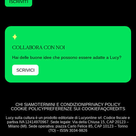
ISCRIVITI
COLLABORA CON NOI
Hai delle buone idee che possono essere adatte a Lucy?
SCRIVICI
CHI SIAMO
TERMINI E CONDIZIONI
PRIVACY POLICY
COOKIE POLICY
PREFERENZE SUI COOKIE
FAQ
CREDITS
Lucy sulla cultura è un prodotto editoriale di Lucyonline srl. Codice fiscale e
partiva IVA 12414970967. Sede legale: Via della Chiusa 15, CAP 20123 –
Milano (MI). Sede operativa: piazza Carlo Felice 85, CAP 10123 – Torino
(TO) – ISSN 3034-9826