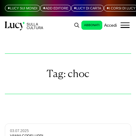
LUCY SUI MONDI
ADD EDITORE
LUCY DI CARTA
I CORSI DI LUCY
Accedi
ABBONATI
Tag:
choc
03.07.2025
VANNI CODELUPPI