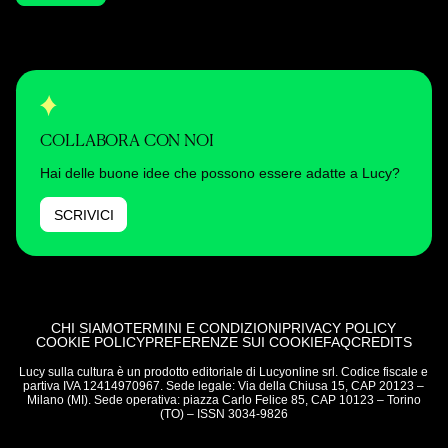
COLLABORA CON NOI
Hai delle buone idee che possono essere adatte a Lucy?
SCRIVICI
CHI SIAMO
TERMINI E CONDIZIONI
PRIVACY POLICY
COOKIE POLICY
PREFERENZE SUI COOKIE
FAQ
CREDITS
Lucy sulla cultura è un prodotto editoriale di Lucyonline srl. Codice fiscale e
partiva IVA 12414970967. Sede legale: Via della Chiusa 15, CAP 20123 –
Milano (MI). Sede operativa: piazza Carlo Felice 85, CAP 10123 – Torino
(TO) – ISSN 3034-9826