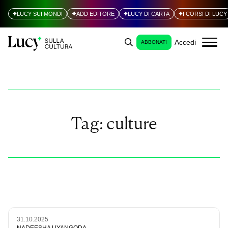
LUCY SUI MONDI
ADD EDITORE
LUCY DI CARTA
I CORSI DI LUCY
Accedi
ABBONATI
Tag:
culture
31.10.2025
NADEESHA UYANGODA