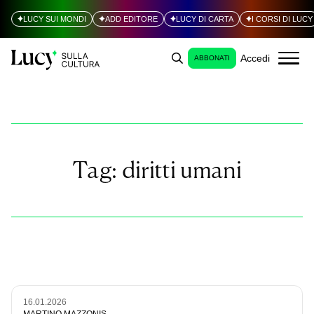
LUCY SUI MONDI
ADD EDITORE
LUCY DI CARTA
I CORSI DI LUCY
Accedi
ABBONATI
Tag:
diritti umani
16.01.2026
MARTINO MAZZONIS