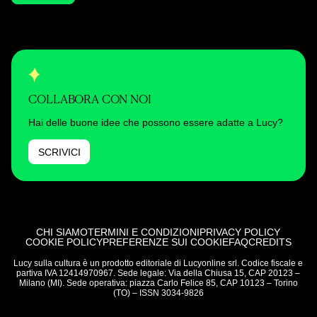
COLLABORA CON NOI
Hai delle buone idee che possono essere adatte a Lucy?
SCRIVICI
CHI SIAMO
TERMINI E CONDIZIONI
PRIVACY POLICY
COOKIE POLICY
PREFERENZE SUI COOKIE
FAQ
CREDITS
Lucy sulla cultura è un prodotto editoriale di Lucyonline srl. Codice fiscale e
partiva IVA 12414970967. Sede legale: Via della Chiusa 15, CAP 20123 –
Milano (MI). Sede operativa: piazza Carlo Felice 85, CAP 10123 – Torino
(TO) – ISSN 3034-9826