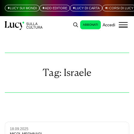
LUCY SUI MONDI
ADD EDITORE
LUCY DI CARTA
I CORSI DI LUCY
Accedi
ABBONATI
Tag:
Israele
18.09.2025
MICOL MEGHNAGI