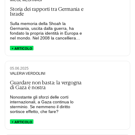
Storia dei rapporti tra Germania e
Israele
Sulla memoria della Shoah la
Germania, uscita dalla guerra, ha
fondato la propria identità in Europa e
nel mondo. Nel 2008 la cancelliera
Merkel, in uno storico discorso al
parlamento israeliano, ha affermato
ARTICOLO
che “la sicurezza di Israele è parte
della ragion di Stato tedesca”. Ma si è
trattato davvero di un processo lineare
e condiviso? E quali sono i costi di
05.06.2025
questa alleanza nell’attuale genocidio
VALERIA VERDOLINI
a Gaza?
Guardare non basta: la vergogna
di Gaza è nostra
Nonostante gli sforzi delle corti
internazionali, a Gaza continua lo
sterminio. Se nemmeno il diritto
sortisce effetto, che fare?
ARTICOLO