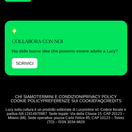
COLLABORA CON NOI
Hai delle buone idee che possono essere adatte a Lucy?
SCRIVICI
CHI SIAMO
TERMINI E CONDIZIONI
PRIVACY POLICY
COOKIE POLICY
PREFERENZE SUI COOKIE
FAQ
CREDITS
Lucy sulla cultura è un prodotto editoriale di Lucyonline srl. Codice fiscale e
partiva IVA 12414970967. Sede legale: Via della Chiusa 15, CAP 20123 –
Milano (MI). Sede operativa: piazza Carlo Felice 85, CAP 10123 – Torino
(TO) – ISSN 3034-9826