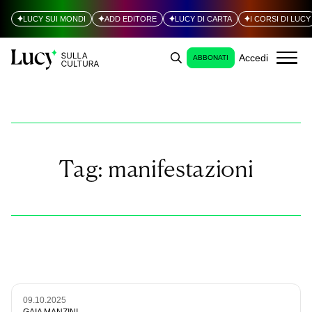
LUCY SUI MONDI
ADD EDITORE
LUCY DI CARTA
I CORSI DI LUCY
Accedi
ABBONATI
Tag:
manifestazioni
09.10.2025
GAIA MANZINI